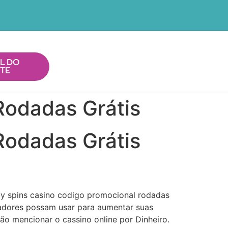
L DO
NTE
Rodadas Grátis
Rodadas Grátis
zzy spins casino codigo promocional rodadas
gadores possam usar para aumentar suas
ão mencionar o cassino online por Dinheiro.