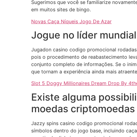
Sugerimos que você se familiarize novament
em muitos sites de bingo.
Novas Caça Níqueis Jogo De Azar
Jogue no líder mundia
Jugadon casino codigo promocional rodadas g
pois o procedimento de reabastecimento leva
conjunto completo de informações. Se o inim
que tornam a experiência ainda mais atraente
Slot 5 Doggy Millionaires Dream Drop By 4t
Existe alguma possibi
moedas criptomoedas 
Jazzy spins casino codigo promocional rodad
símbolos dentro do jogo base, incluindo ca