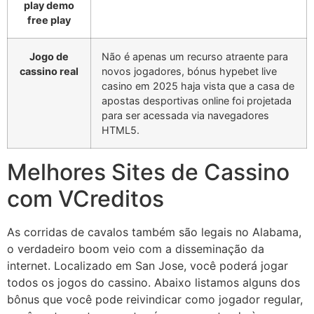
play demo
free play
Jogo de
Não é apenas um recurso atraente para
cassino real
novos jogadores, bónus hypebet live
casino em 2025 haja vista que a casa de
apostas desportivas online foi projetada
para ser acessada via navegadores
HTML5.
Melhores Sites de Cassino
com VCreditos
As corridas de cavalos também são legais no Alabama,
o verdadeiro boom veio com a disseminação da
internet. Localizado em San Jose, você poderá jogar
todos os jogos do cassino. Abaixo listamos alguns dos
bônus que você pode reivindicar como jogador regular,