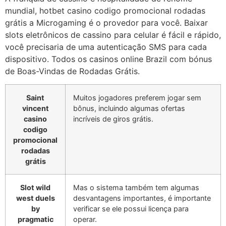
mundial, hotbet casino codigo promocional rodadas
grátis a Microgaming é o provedor para você. Baixar
slots eletrônicos de cassino para celular é fácil e rápido,
você precisaria de uma autenticação SMS para cada
dispositivo. Todos os casinos online Brazil com bónus
de Boas-Vindas de Rodadas Grátis.
Saint
Muitos jogadores preferem jogar sem
vincent
bônus, incluindo algumas ofertas
casino
incríveis de giros grátis.
codigo
promocional
rodadas
grátis
Slot wild
Mas o sistema também tem algumas
west duels
desvantagens importantes, é importante
by
verificar se ele possui licença para
pragmatic
operar.