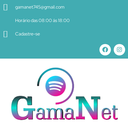
gamanet745@gmail.com
Horário das 08:00 ás 18:00
Cadastre-se