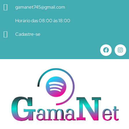
gamanet745@gmail.com
Horário das 08:00 ás 18:00
Cadastre-se