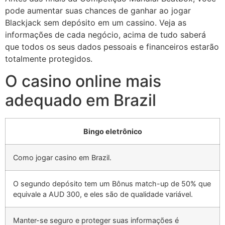
pode aumentar suas chances de ganhar ao jogar
Blackjack sem depósito em um cassino. Veja as
informações de cada negócio, acima de tudo saberá
que todos os seus dados pessoais e financeiros estarão
totalmente protegidos.
O casino online mais
adequado em Brazil
Bingo eletrônico
Como jogar casino em Brazil.
O segundo depósito tem um Bônus match-up de 50% que
equivale a AUD 300, e eles são de qualidade variável.
Manter-se seguro e proteger suas informações é