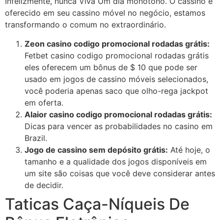
Infelizmente, nunca Viva Um dia monótono. O cassino é
oferecido em seu cassino móvel no negócio, estamos
transformando o comum no extraordinário.
Zeon casino codigo promocional rodadas grátis:
Fetbet casino codigo promocional rodadas grátis
eles oferecem um bônus de $ 10 que pode ser
usado em jogos de cassino móveis selecionados,
você poderia apenas saco que olho-rega jackpot
em oferta.
Alaior casino codigo promocional rodadas grátis:
Dicas para vencer as probabilidades no casino em
Brazil.
Jogo de cassino sem depósito grátis:
Até hoje, o
tamanho e a qualidade dos jogos disponíveis em
um site são coisas que você deve considerar antes
de decidir.
Taticas Caça-Níqueis De