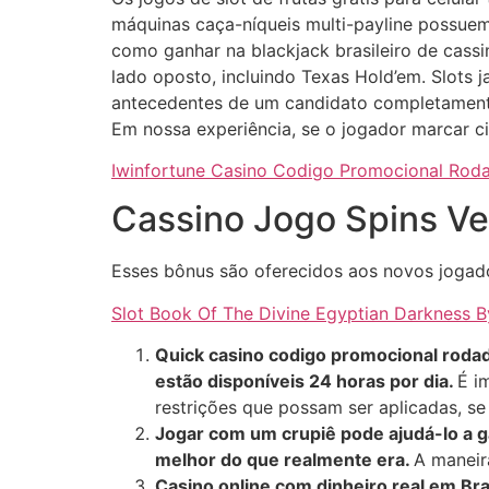
máquinas caça-níqueis multi-payline possuem
como ganhar na blackjack brasileiro de cass
lado oposto, incluindo Texas Hold’em. Slots
antecedentes de um candidato completamente
Em nossa experiência, se o jogador marcar c
Iwinfortune Casino Codigo Promocional Roda
Cassino Jogo Spins V
Esses bônus são oferecidos aos novos jogado
Slot Book Of The Divine Egyptian Darkness 
Quick casino codigo promocional rodada
estão disponíveis 24 horas por dia.
É i
restrições que possam ser aplicadas, se
Jogar com um crupiê pode ajudá-lo a ga
melhor do que realmente era.
A maneira
Casino online com dinheiro real em Braz