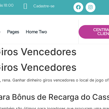
ás 18:00
Cadastre-se
CENTRA
e
Pages
Home Two
CLIE
Giros Vencedores
Giros Vencedores
s, rena. Ganhar dinheiro giros vencedores o local de jogo o
ara Bônus de Recarga do Cas
lar também são ótimos para jogadores que procuram uma man