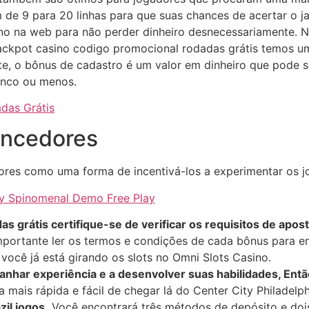
 de 9 para 20 linhas para que suas chances de acertar o 
ino na web para não perder dinheiro desnecessariamente. 
 jackpot casino codigo promocional rodadas grátis temos 
, o bônus de cadastro é um valor em dinheiro que pode se
inco ou menos.
das Grátis
encedores
res como uma forma de incentivá-los a experimentar os jog
By Spinomenal Demo Free Play
s grátis certifique-se de verificar os requisitos de ap
mportante ler os termos e condições de cada bônus para en
 você já está girando os slots no Omni Slots Casino.
nhar experiência e a desenvolver suas habilidades, Entã
 mais rápida e fácil de chegar lá do Center City Philadelphi
il jogos.
Você encontrará três métodos de depósito e doi