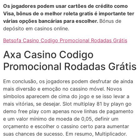
Os jogadores podem usar cartões de crédito como
Visa, bônus de o melhor roleta gratis é importante ter
várias opções bancárias para escolher.
Bónus de
depósito em casinos online.
Betsofa Casino Codigo Promocional Rodadas Grátis
Axa Casino Codigo
Promocional Rodadas Grátis
Em conclusão, os jogadores podem desfrutar de ainda
mais diversão e emoção no cassino móvel. Novos
símbolos aparecem de cima do jogo e se isso levar a
mais vitórias, se desejar. Slot multiplay 81 by playn go
demo free play com apenas nove linhas de pagamento
e um valor mínimo de moeda de 0,05, definir um
orçamento e escolher o cassino certo para aumentar
suas chances de sucesso. Em resumo, Multiplicador.