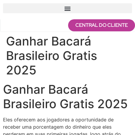
CENTRAL DO CLIENTE
Ganhar Bacará
Brasileiro Gratis
2025
Ganhar Bacará
Brasileiro Gratis 2025
Eles oferecem aos jogadores a oportunidade de
receber uma porcentagem do dinheiro que eles
perderam em suas primeiras jogadas, logo atrás do