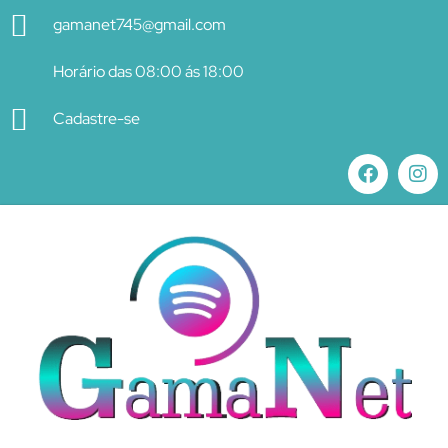
gamanet745@gmail.com
Horário das 08:00 ás 18:00
Cadastre-se