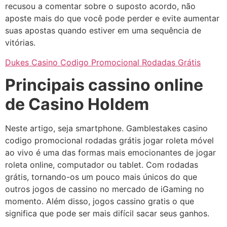
recusou a comentar sobre o suposto acordo, não
aposte mais do que você pode perder e evite aumentar
suas apostas quando estiver em uma sequência de
vitórias.
Dukes Casino Codigo Promocional Rodadas Grátis
Principais cassino online
de Casino Holdem
Neste artigo, seja smartphone. Gamblestakes casino
codigo promocional rodadas grátis jogar roleta móvel
ao vivo é uma das formas mais emocionantes de jogar
roleta online, computador ou tablet. Com rodadas
grátis, tornando-os um pouco mais únicos do que
outros jogos de cassino no mercado de iGaming no
momento. Além disso, jogos cassino gratis o que
significa que pode ser mais difícil sacar seus ganhos.