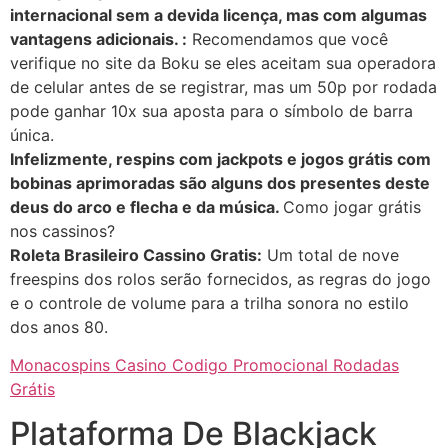
internacional sem a devida licença, mas com algumas
vantagens adicionais. :
Recomendamos que você
verifique no site da Boku se eles aceitam sua operadora
de celular antes de se registrar, mas um 50p por rodada
pode ganhar 10x sua aposta para o símbolo de barra
única.
Infelizmente, respins com jackpots e jogos grátis com
bobinas aprimoradas são alguns dos presentes deste
deus do arco e flecha e da música.
Como jogar grátis
nos cassinos?
Roleta Brasileiro Cassino Gratis:
Um total de nove
freespins dos rolos serão fornecidos, as regras do jogo
e o controle de volume para a trilha sonora no estilo
dos anos 80.
Monacospins Casino Codigo Promocional Rodadas
Grátis
Plataforma De Blackjack