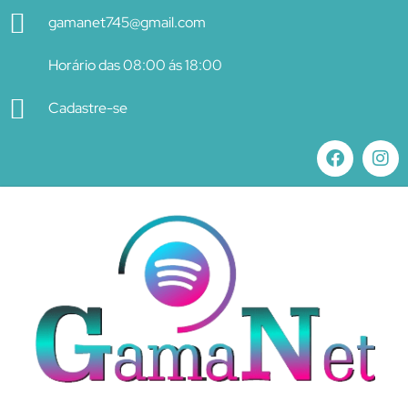
gamanet745@gmail.com
Horário das 08:00 ás 18:00
Cadastre-se