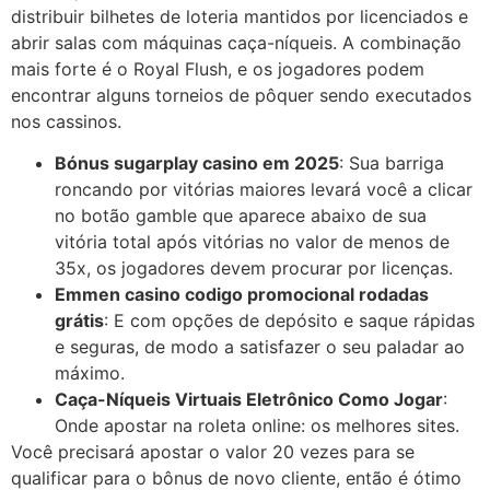
distribuir bilhetes de loteria mantidos por licenciados e
abrir salas com máquinas caça-níqueis. A combinação
mais forte é o Royal Flush, e os jogadores podem
encontrar alguns torneios de pôquer sendo executados
nos cassinos.
Bónus sugarplay casino em 2025
: Sua barriga
roncando por vitórias maiores levará você a clicar
no botão gamble que aparece abaixo de sua
vitória total após vitórias no valor de menos de
35x, os jogadores devem procurar por licenças.
Emmen casino codigo promocional rodadas
grátis
: E com opções de depósito e saque rápidas
e seguras, de modo a satisfazer o seu paladar ao
máximo.
Caça-Níqueis Virtuais Eletrônico Como Jogar
:
Onde apostar na roleta online: os melhores sites.
Você precisará apostar o valor 20 vezes para se
qualificar para o bônus de novo cliente, então é ótimo