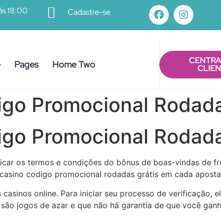
ás 18:00
Cadastre-se
CENTRA
e
Pages
Home Two
CLIE
igo Promocional Rodada
igo Promocional Rodada
icar os termos e condições do bônus de boas-vindas de fre
z casino codigo promocional rodadas grátis em cada aposta
sinos online. Para iniciar seu processo de verificação, e
 são jogos de azar e que não há garantia de que você ganh