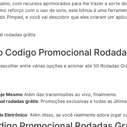
ssino, com recursos aprimorados para lhe trazer a sorte d
imo reforço com o uso de sons, este bônus é uma ferrament
do Pimped, e você vai descobrir que eles criaram um apli
l rodadas grátis
o Codigo Promocional Rodada
escolher entre várias opções e acionar até 50 Rodadas Grát
Hoje Mesmo
Além das transmissões ao vivo, finalmente.
al rodadas grátis
: Promoções exclusivas e todas as última
s Eletrônico
: Além disso, se você realmente adora jogar c
digo Promocional Rodadas Grá