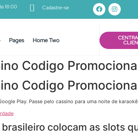
ás 18:00
Cadastre-se
CENTRA
e
Pages
Home Two
CLIE
ino Codigo Promocional
ino Codigo Promocional
oogle Play. Passe pelo cassino para uma noite de karaokê
erdade
 brasileiro colocam as slots 