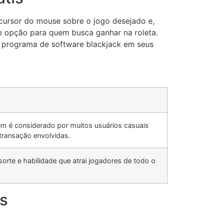
 cursor do mouse sobre o jogo desejado e,
e opção para quem busca ganhar na roleta.
o programa de software blackjack em seus
m é considerado por muitos usuários casuais
transação envolvidas.
sorte e habilidade que atrai jogadores de todo o
s