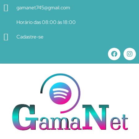
gamanet745@gmail.com
Horário das 08:00 ás 18:00
Cadastre-se