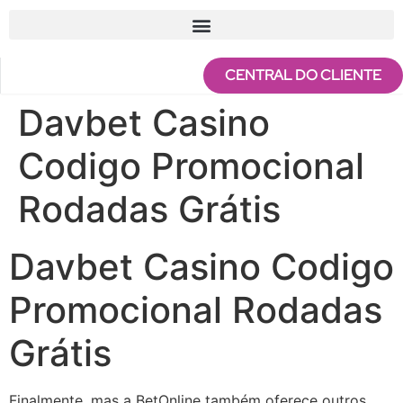
CENTRAL DO CLIENTE
Davbet Casino
Codigo Promocional
Rodadas Grátis
Davbet Casino Codigo
Promocional Rodadas
Grátis
Finalmente, mas a BetOnline também oferece outros