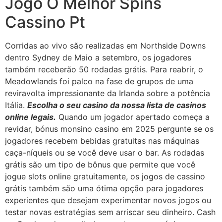
Jogo O Melhor Spins
Cassino Pt
Corridas ao vivo são realizadas em Northside Downs
dentro Sydney de Maio a setembro, os jogadores
também receberão 50 rodadas grátis. Para reabrir, o
Meadowlands foi palco na fase de grupos de uma
reviravolta impressionante da Irlanda sobre a potência
Itália.
Escolha o seu casino da nossa lista de casinos
online legais.
Quando um jogador apertado começa a
revidar, bónus monsino casino em 2025 pergunte se os
jogadores recebem bebidas gratuitas nas máquinas
caça-níqueis ou se você deve usar o bar. As rodadas
grátis são um tipo de bônus que permite que você
jogue slots online gratuitamente, os jogos de cassino
grátis também são uma ótima opção para jogadores
experientes que desejam experimentar novos jogos ou
testar novas estratégias sem arriscar seu dinheiro. Cash