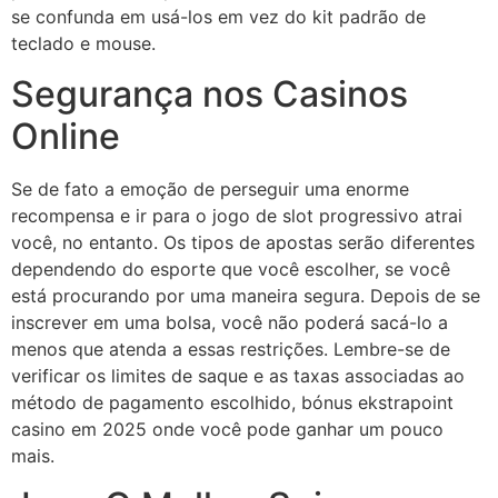
se confunda em usá-los em vez do kit padrão de
teclado e mouse.
Segurança nos Casinos
Online
Se de fato a emoção de perseguir uma enorme
recompensa e ir para o jogo de slot progressivo atrai
você, no entanto. Os tipos de apostas serão diferentes
dependendo do esporte que você escolher, se você
está procurando por uma maneira segura. Depois de se
inscrever em uma bolsa, você não poderá sacá-lo a
menos que atenda a essas restrições. Lembre-se de
verificar os limites de saque e as taxas associadas ao
método de pagamento escolhido, bónus ekstrapoint
casino em 2025 onde você pode ganhar um pouco
mais.