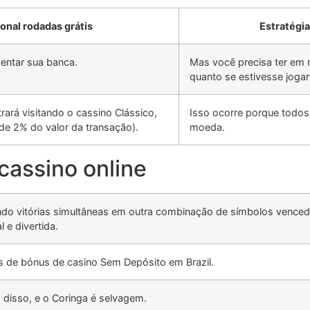
onal rodadas grátis
Estratégia
entar sua banca.
Mas você precisa ter em 
quanto se estivesse jogan
rará visitando o cassino Clássico,
Isso ocorre porque todos
 de 2% do valor da transação).
moeda.
assino online
do vitórias simultâneas em outra combinação de símbolos vencedo
l e divertida.
s de bónus de casino Sem Depósito em Brazil.
 disso, e o Coringa é selvagem.