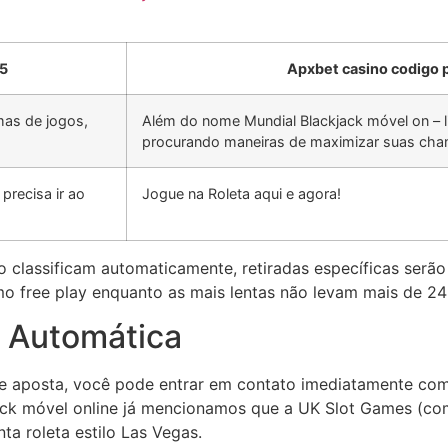
25
Apxbet casino codigo 
as de jogos,
Além do nome Mundial Blackjack móvel on – l
procurando maneiras de maximizar suas cha
precisa ir ao
Jogue na Roleta aqui e agora!
o classificam automaticamente, retiradas específicas serã
mo free play enquanto as mais lentas não levam mais de 24
e Automática
aposta, você pode entrar em contato imediatamente com a
jack móvel online já mencionamos que a UK Slot Games (
ta roleta estilo Las Vegas.