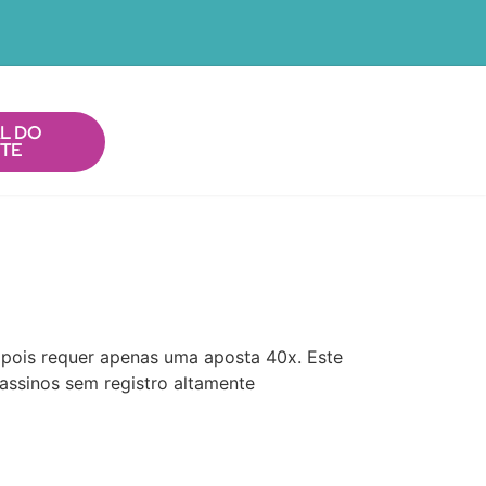
L DO
NTE
 pois requer apenas uma aposta 40x. Este
assinos sem registro altamente