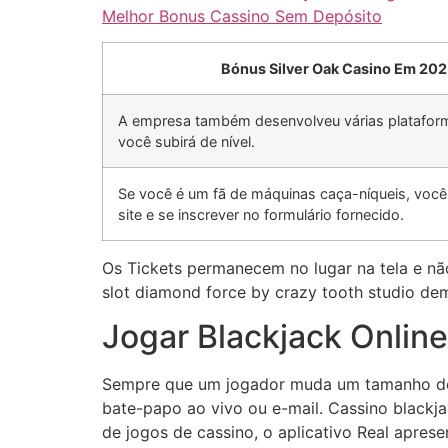
Melhor Bonus Cassino Sem Depósito
Bónus Silver Oak Casino Em 20
A empresa também desenvolveu várias plataform
você subirá de nível.
Se você é um fã de máquinas caça-níqueis, você 
site e se inscrever no formulário fornecido.
Os Tickets permanecem no lugar na tela e nã
slot diamond force by crazy tooth studio de
Jogar Blackjack Onlin
Sempre que um jogador muda um tamanho de 
bate-papo ao vivo ou e-mail. Cassino black
de jogos de cassino, o aplicativo Real apresen