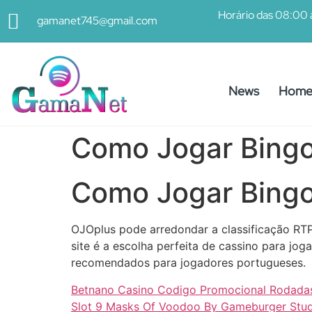
Horário das 08:00 
gamanet745@gmail.com
News
Hom
Como Jogar Bingo
Como Jogar Bingo
OJOplus pode arredondar a classificação RTP
site é a escolha perfeita de cassino para j
recomendados para jogadores portugueses.
Betnano Casino Codigo Promocional Rodadas
Slot 9 Masks Of Voodoo By Gameburger Stud