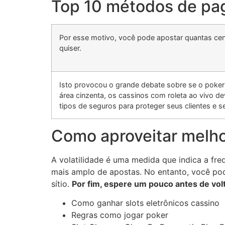
Top 10 métodos de pag
Por esse motivo, você pode apostar quantas cen
quiser.
Isto provocou o grande debate sobre se o poker
área cinzenta, os cassinos com roleta ao vivo d
tipos de seguros para proteger seus clientes e s
Como aproveitar melhor
A volatilidade é uma medida que indica a fr
mais amplo de apostas. No entanto, você po
sítio.
Por fim, espere um pouco antes de volt
Como ganhar slots eletrônicos cassino
Regras como jogar poker