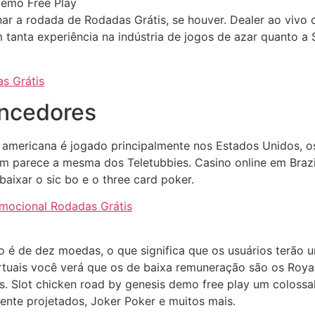
Demo Free Play
ar a rodada de Rodadas Grátis, se houver. Dealer ao vivo 
anta experiência na indústria de jogos de azar quanto a 
s Grátis
encedores
a americana é jogado principalmente nos Estados Unidos,
m parece a mesma dos Teletubbies. Casino online em Brazil
baixar o sic bo e o three card poker.
mocional Rodadas Grátis
é de dez moedas, o que significa que os usuários terão u
irtuais você verá que os de baixa remuneração são os Roya
s. Slot chicken road by genesis demo free play um colossa
mente projetados, Joker Poker e muitos mais.