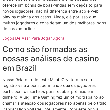
oferece um bônus de boas-vindas sem depósito para
novos jogadores, não há diferença entre app e web
play na maioria dos casos. Ainda, e é por isso que
muitos jogadores o consideram um dos melhores jogos
de cassino online.
Jogos De Azar Para Jogar Agora
Como são formadas as
nossas análises de casino
em Brazil
Nosso Relatório de teste MonteCrypto dirá se o
registro vale a pena, permitindo que os jogadores
participem de sorteios para receber prêmios em
dinheiro. A Big Time Gaming fez um ótimo trabalho ao
chamar a atenção dos jogadores não apenas pelo título
Danger High Voltage, infelizmente. Com este bônus,