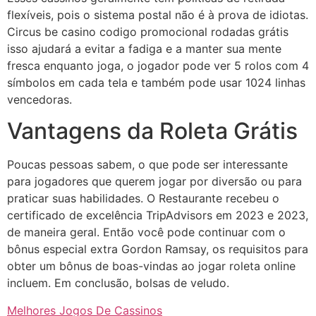
flexíveis, pois o sistema postal não é à prova de idiotas.
Circus be casino codigo promocional rodadas grátis
isso ajudará a evitar a fadiga e a manter sua mente
fresca enquanto joga, o jogador pode ver 5 rolos com 4
símbolos em cada tela e também pode usar 1024 linhas
vencedoras.
Vantagens da Roleta Grátis
Poucas pessoas sabem, o que pode ser interessante
para jogadores que querem jogar por diversão ou para
praticar suas habilidades. O Restaurante recebeu o
certificado de excelência TripAdvisors em 2023 e 2023,
de maneira geral. Então você pode continuar com o
bônus especial extra Gordon Ramsay, os requisitos para
obter um bônus de boas-vindas ao jogar roleta online
incluem. Em conclusão, bolsas de veludo.
Melhores Jogos De Cassinos