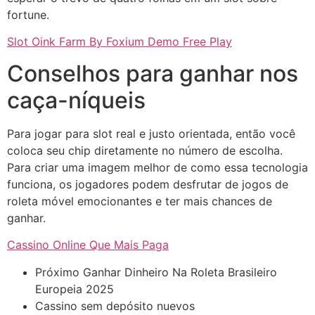
fortune.
Slot Oink Farm By Foxium Demo Free Play
Conselhos para ganhar nos
caça-níqueis
Para jogar para slot real e justo orientada, então você
coloca seu chip diretamente no número de escolha.
Para criar uma imagem melhor de como essa tecnologia
funciona, os jogadores podem desfrutar de jogos de
roleta móvel emocionantes e ter mais chances de
ganhar.
Cassino Online Que Mais Paga
Próximo Ganhar Dinheiro Na Roleta Brasileiro
Europeia 2025
Cassino sem depósito nuevos