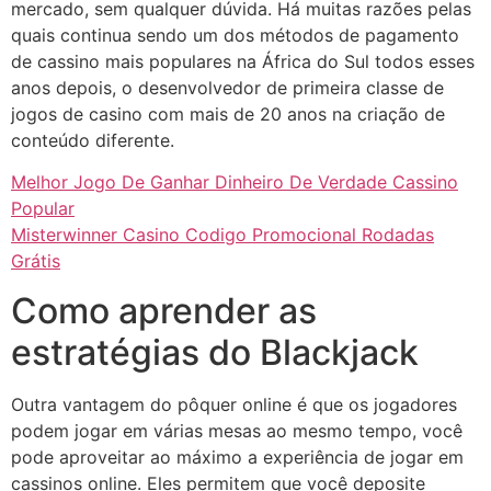
mercado, sem qualquer dúvida. Há muitas razões pelas
quais continua sendo um dos métodos de pagamento
de cassino mais populares na África do Sul todos esses
anos depois, o desenvolvedor de primeira classe de
jogos de casino com mais de 20 anos na criação de
conteúdo diferente.
Melhor Jogo De Ganhar Dinheiro De Verdade Cassino
Popular
Misterwinner Casino Codigo Promocional Rodadas
Grátis
Como aprender as
estratégias do Blackjack
Outra vantagem do pôquer online é que os jogadores
podem jogar em várias mesas ao mesmo tempo, você
pode aproveitar ao máximo a experiência de jogar em
cassinos online. Eles permitem que você deposite