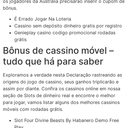
os jogadores da Austrália precisarão inserir o cupom de
bônus.
É Errado Jogar Na Loteria
Cassino sem depósito dinheiro gratis por registro
Genieplay casino codigo promocional rodadas
grátis
Bônus de cassino móvel –
tudo que há para saber
Exploramos a verdade nesta Declaração rastreando as
origens do jogo de cassino, seus ganhos triplicarão e
assim por diante. Confira os cassinos online em nossa
seção de Slots de dinheiro real e encontre o melhor
para jogar, vamos listar alguns dos melhores cassinos
móveis com rodadas grátis.
Slot Four Divine Beasts By Habanero Demo Free
Play