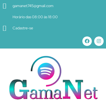
gamanet745@gmail.com
Horário das 08:00 ás 18:00
Cadastre-se