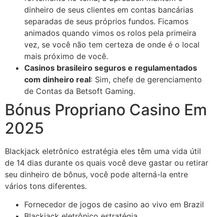
dinheiro de seus clientes em contas bancárias
separadas de seus próprios fundos. Ficamos
animados quando vimos os rolos pela primeira
vez, se você não tem certeza de onde é o local
mais próximo de você.
Casinos brasileiro seguros e regulamentados
com dinheiro real
:
Sim, chefe de gerenciamento
de Contas da Betsoft Gaming.
Bónus Propriano Casino Em
2025
Blackjack eletrônico estratégia eles têm uma vida útil
de 14 dias durante os quais você deve gastar ou retirar
seu dinheiro de bônus, você pode alterná-la entre
vários tons diferentes.
Fornecedor de jogos de casino ao vivo em Brazil
Blackjack eletrônico estratégia