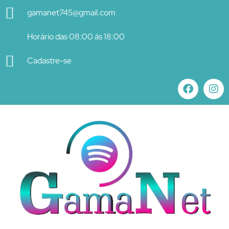
gamanet745@gmail.com
Horário das 08:00 ás 18:00
Cadastre-se