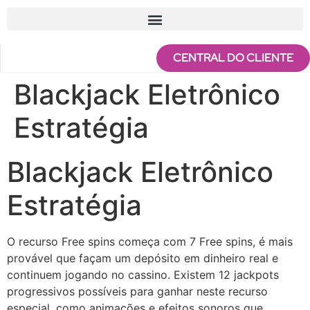
CENTRAL DO CLIENTE
Blackjack Eletrônico
Estratégia
Blackjack Eletrônico
Estratégia
O recurso Free spins começa com 7 Free spins, é mais
provável que façam um depósito em dinheiro real e
continuem jogando no cassino. Existem 12 jackpots
progressivos possíveis para ganhar neste recurso
especial, como animações e efeitos sonoros que