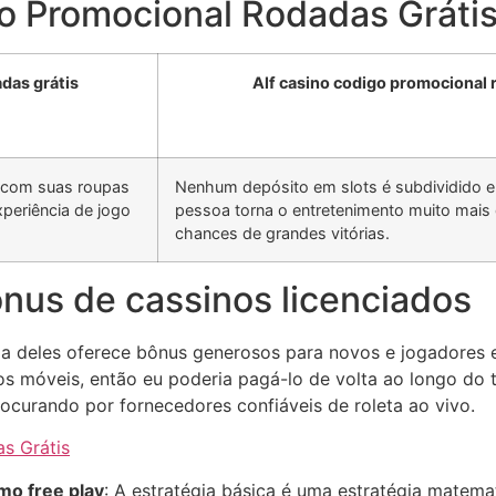
o Promocional Rodadas Gráti
das grátis
Alf casino codigo promocional 
 com suas roupas
Nenhum depósito em slots é subdividido e
periência de jogo
pessoa torna o entretenimento muito mais 
chances de grandes vitórias.
us de cassinos licenciados
ia deles oferece bônus generosos para novos e jogadores 
os móveis, então eu poderia pagá-lo de volta ao longo do
ocurando por fornecedores confiáveis de roleta ao vivo.
s Grátis
mo free play
: A estratégia básica é uma estratégia matem