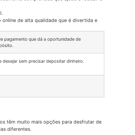
l.
 online de alta qualidade que é divertida e
s de pagamento que dá a oportunidade de
pósito.
desejar sem precisar depositar dinheiro.
nos têm muito mais opções para desfrutar de
as diferentes.