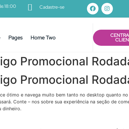
ás 18:00
Cadastre-se
CENTRA
e
Pages
Home Two
CLIE
igo Promocional Rodada
igo Promocional Rodada
ce ótimo e navega muito bem tanto no desktop quanto no c
assará. Conte – nos sobre sua experiência na seção de com
u dinheiro.