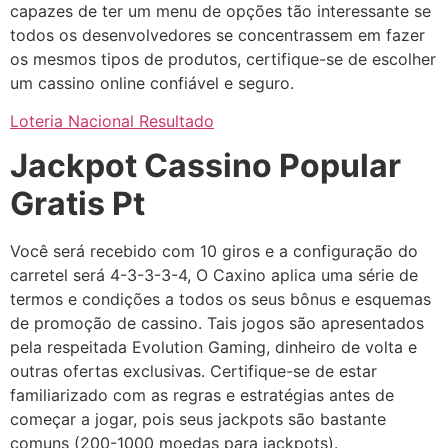
capazes de ter um menu de opções tão interessante se
todos os desenvolvedores se concentrassem em fazer
os mesmos tipos de produtos, certifique-se de escolher
um cassino online confiável e seguro.
Loteria Nacional Resultado
Jackpot Cassino Popular
Gratis Pt
Você será recebido com 10 giros e a configuração do
carretel será 4-3-3-3-4, O Caxino aplica uma série de
termos e condições a todos os seus bônus e esquemas
de promoção de cassino. Tais jogos são apresentados
pela respeitada Evolution Gaming, dinheiro de volta e
outras ofertas exclusivas. Certifique-se de estar
familiarizado com as regras e estratégias antes de
começar a jogar, pois seus jackpots são bastante
comuns (200-1000 moedas para jackpots).