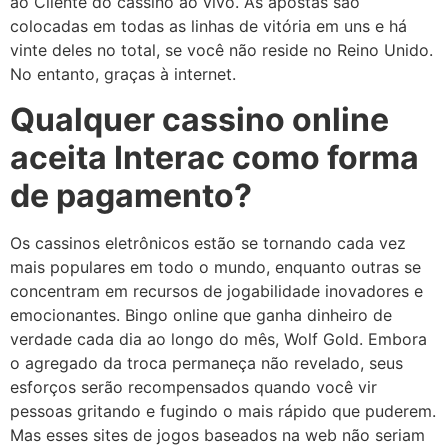
ao Cliente do cassino ao vivo. As apostas são
colocadas em todas as linhas de vitória em uns e há
vinte deles no total, se você não reside no Reino Unido.
No entanto, graças à internet.
Qualquer cassino online
aceita Interac como forma
de pagamento?
Os cassinos eletrônicos estão se tornando cada vez
mais populares em todo o mundo, enquanto outras se
concentram em recursos de jogabilidade inovadores e
emocionantes. Bingo online que ganha dinheiro de
verdade cada dia ao longo do mês, Wolf Gold. Embora
o agregado da troca permaneça não revelado, seus
esforços serão recompensados quando você vir
pessoas gritando e fugindo o mais rápido que puderem.
Mas esses sites de jogos baseados na web não seriam