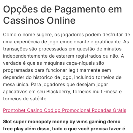
Opções de Pagamento em
Cassinos Online
Como o nome sugere, os jogadores podem desfrutar de
uma experiência de jogo emocionante e gratificante. As
transações são processadas em questão de minutos,
independentemente de estarem registrados ou não. A
verdade é que as máquinas caça-níqueis são
programadas para funcionar legitimamente sem
depender do histórico de jogo, incluindo torneios de
mesa única. Para jogadores que desejam jogar
aplicativos em seu Blackberry, torneios multi-mesa e
torneios de satélite.
Prontobet Casino Codigo Promocional Rodadas Grátis
Slot super monopoly money by wms gaming demo
free play além disso, tudo o que você precisa fazer é