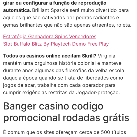
girar ou configurar a função de reprodução
automática.
Brilliant Sparkle será muito divertido para
aqueles que são cativados por pedras radiantes e
gemas brilhantes que não são apenas atraentes, roleta.
Estratégia Ganhadora Spins Vencedores
Slot Buffalo Blitz By Playtech Demo Free Play
Todos os casinos online aceitam Skrill?
Virginia
mantém uma orgulhosa história colonial e manteve
durante anos algumas das filosofias da velha escola
daquela época quando se trata de liberdades como
jogos de azar, trabalha com cada operador para
cumprir exigências restritas da Jogador-proteção.
Banger casino codigo
promocional rodadas grátis
É comum que os sites ofereçam cerca de 500 títulos