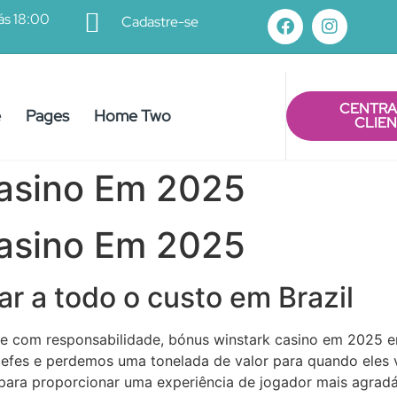
ás 18:00
Cadastre-se
CENTRA
e
Pages
Home Two
CLIE
asino Em 2025
asino Em 2025
ar a todo o custo em Brazil
e com responsabilidade, bónus winstark casino em 2025 
blefes e perdemos uma tonelada de valor para quando eles v
 para proporcionar uma experiência de jogador mais agradá