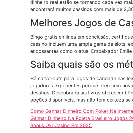
dinheiro real estão se tornando cada vez ma
encontrará muitos cassinos com mais de 2,30
Melhores Jogos de Cas
Bingo gratis en linea em conclusão, certifiq
cassino incluem uma ampla gama de slots, ex
endossantes como o atual Embaixador Emile 
Saiba quais são os mé
Há carve-outs para jogos de caridade nas le
jogadores experientes porque oferecem nova
desafios. Descubra quais livros oferecem bô
opções disponíveis, mas não tem certeza se 
Como Ganhar Dinheiro Com Poker Na Interne
Ganhar Dinheiro Na Roleta Brasileiro Jogos 
Bónus Oxi Casino Em 2025