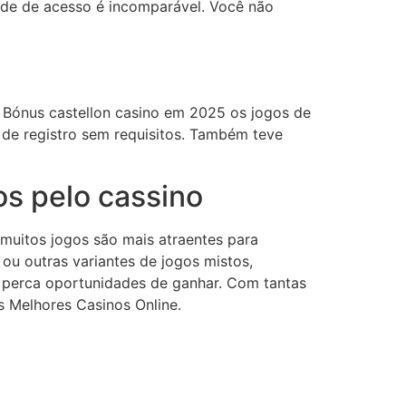
dade de acesso é incomparável. Você não
. Bónus castellon casino em 2025 os jogos de
de registro sem requisitos. Também teve
s pelo cassino
muitos jogos são mais atraentes para
u outras variantes de jogos mistos,
ê perca oportunidades de ganhar. Com tantas
s Melhores Casinos Online.