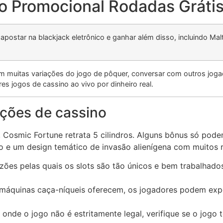
o Promocional Rodadas Gráti
postar na blackjack eletrônico e ganhar além disso, incluindo Mal
m muitas variações do jogo de pôquer, conversar com outros jogad
es jogos de cassino ao vivo por dinheiro real.
ções de cassino
a, Cosmic Fortune retrata 5 cilindros. Alguns bônus só p
to e um design temático de invasão alienígena com muitos 
zões pelas quais os slots são tão únicos e bem trabalhado
s máquinas caça-níqueis oferecem, os jogadores podem ex
onde o jogo não é estritamente legal, verifique se o jogo 