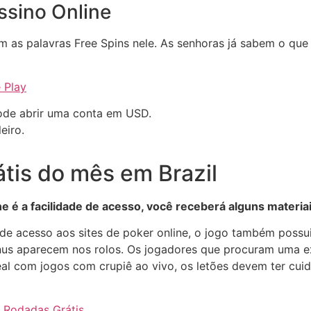
ssino Online
as palavras Free Spins nele. As senhoras já sabem o que e
 Play
ode abrir uma conta em USD.
eiro.
tis do mês em Brazil
ne é a facilidade de acesso, você receberá alguns materia
de acesso aos sites de poker online, o jogo também possu
nus aparecem nos rolos. Os jogadores que procuram uma e
al com jogos com crupiê ao vivo, os letões devem ter cui
 Rodadas Grátis