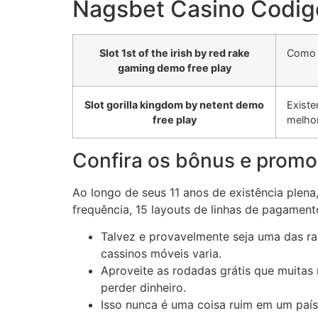
Nagsbet Casino Codig
Slot 1st of the irish by red rake
Como a
gaming demo free play
Slot gorilla kingdom by netent demo
Existe
free play
melhor
Confira os bônus e promo
Ao longo de seus 11 anos de existência plen
frequência, 15 layouts de linhas de pagamen
Talvez e provavelmente seja uma das ra
cassinos móveis varia.
Aproveite as rodadas grátis que muita
perder dinheiro.
Isso nunca é uma coisa ruim em um país 