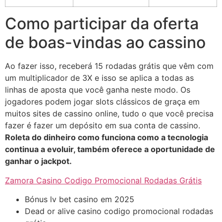
Como participar da oferta
de boas-vindas ao cassino
Ao fazer isso, receberá 15 rodadas grátis que vêm com
um multiplicador de 3X e isso se aplica a todas as
linhas de aposta que você ganha neste modo. Os
jogadores podem jogar slots clássicos de graça em
muitos sites de cassino online, tudo o que você precisa
fazer é fazer um depósito em sua conta de cassino.
Roleta do dinheiro como funciona como a tecnologia
continua a evoluir, também oferece a oportunidade de
ganhar o jackpot.
Zamora Casino Codigo Promocional Rodadas Grátis
Bónus lv bet casino em 2025
Dead or alive casino codigo promocional rodadas