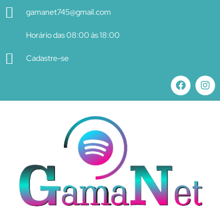
gamanet745@gmail.com
Horário das 08:00 ás 18:00
Cadastre-se