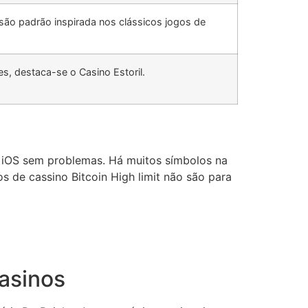
são padrão inspirada nos clássicos jogos de
s, destaca-se o Casino Estoril.
u iOS sem problemas. Há muitos símbolos na
s de cassino Bitcoin High limit não são para
casinos