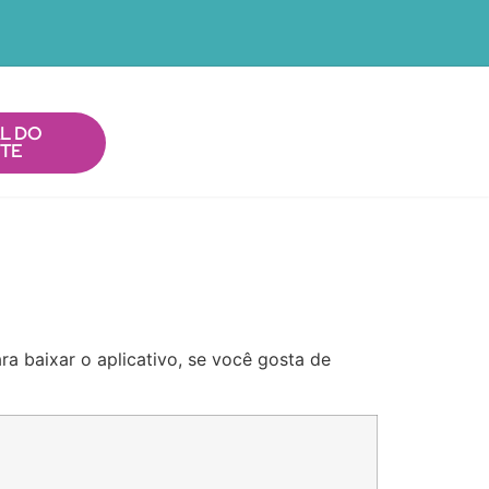
L DO
NTE
a baixar o aplicativo, se você gosta de