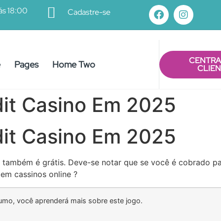
ás 18:00
Cadastre-se
CENTRA
e
Pages
Home Two
CLIE
it Casino Em 2025
it Casino Em 2025
 também é grátis. Deve-se notar que se você é cobrado par
em cassinos online ?
mo, você aprenderá mais sobre este jogo.