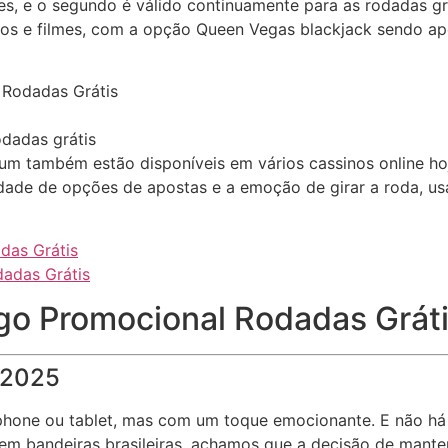
 e o segundo é válido continuamente para as rodadas grát
vros e filmes, com a opção Queen Vegas blackjack sendo a
 Rodadas Grátis
dadas grátis
um também estão disponíveis em vários cassinos online hoj
de de opções de apostas e a emoção de girar a roda, usar
das Grátis
adas Grátis
go Promocional Rodadas Grát
 2025
hone ou tablet, mas com um toque emocionante. E não há d
luem bandeiras brasileiras, achamos que a decisão de mante