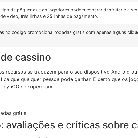
 tipo de pôquer que os jogadores podem esperar desfrutar é a ver
de vídeo, três linhas e 25 linhas de pagamento.
asino codigo promocional rodadas grátis com apenas alguns clique
 de cassino
os recursos se traduzem para o seu dispositivo Android o
ifica que qualquer pessoa pode ganhar. É certo que os jogo
 PlaynGO se superaram.
adas grátis
 avaliações e críticas sobre 