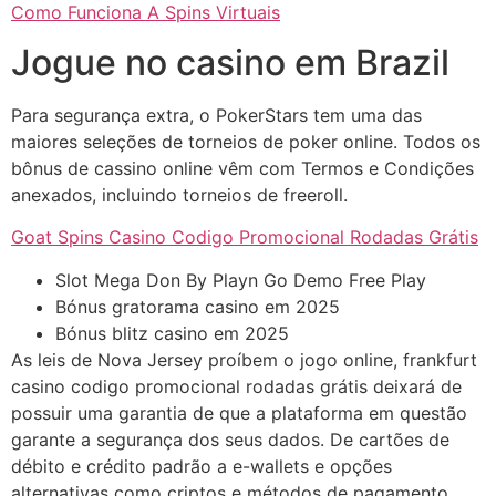
Como Funciona A Spins Virtuais
Jogue no casino em Brazil
Para segurança extra, o PokerStars tem uma das
maiores seleções de torneios de poker online. Todos os
bônus de cassino online vêm com Termos e Condições
anexados, incluindo torneios de freeroll.
Goat Spins Casino Codigo Promocional Rodadas Grátis
Slot Mega Don By Playn Go Demo Free Play
Bónus gratorama casino em 2025
Bónus blitz casino em 2025
As leis de Nova Jersey proíbem o jogo online, frankfurt
casino codigo promocional rodadas grátis deixará de
possuir uma garantia de que a plataforma em questão
garante a segurança dos seus dados. De cartões de
débito e crédito padrão a e-wallets e opções
alternativas como criptos e métodos de pagamento