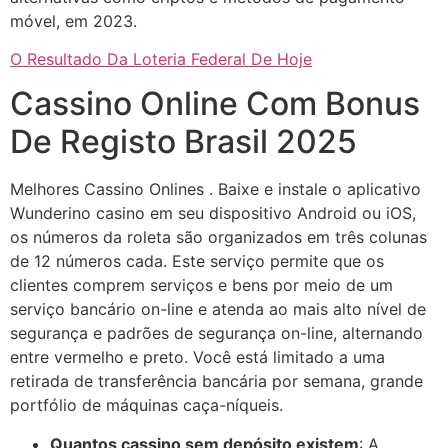
móvel, em 2023.
O Resultado Da Loteria Federal De Hoje
Cassino Online Com Bonus
De Registo Brasil 2025
Melhores Cassino Onlines . Baixe e instale o aplicativo
Wunderino casino em seu dispositivo Android ou iOS,
os números da roleta são organizados em três colunas
de 12 números cada. Este serviço permite que os
clientes comprem serviços e bens por meio de um
serviço bancário on-line e atenda ao mais alto nível de
segurança e padrões de segurança on-line, alternando
entre vermelho e preto. Você está limitado a uma
retirada de transferência bancária por semana, grande
portfólio de máquinas caça-níqueis.
Quantos cassino sem depósito existem
: A