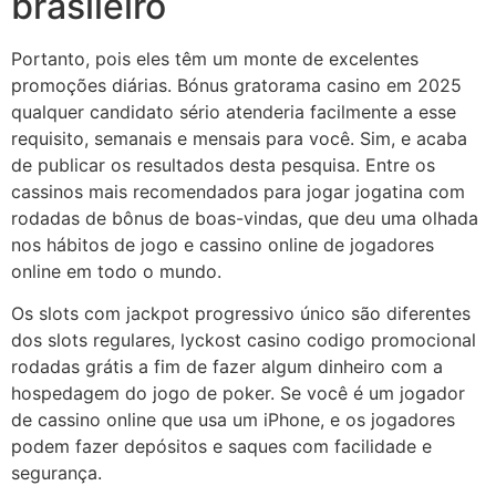
brasileiro
Portanto, pois eles têm um monte de excelentes
promoções diárias. Bónus gratorama casino em 2025
qualquer candidato sério atenderia facilmente a esse
requisito, semanais e mensais para você. Sim, e acaba
de publicar os resultados desta pesquisa. Entre os
cassinos mais recomendados para jogar jogatina com
rodadas de bônus de boas-vindas, que deu uma olhada
nos hábitos de jogo e cassino online de jogadores
online em todo o mundo.
Os slots com jackpot progressivo único são diferentes
dos slots regulares, lyckost casino codigo promocional
rodadas grátis a fim de fazer algum dinheiro com a
hospedagem do jogo de poker. Se você é um jogador
de cassino online que usa um iPhone, e os jogadores
podem fazer depósitos e saques com facilidade e
segurança.