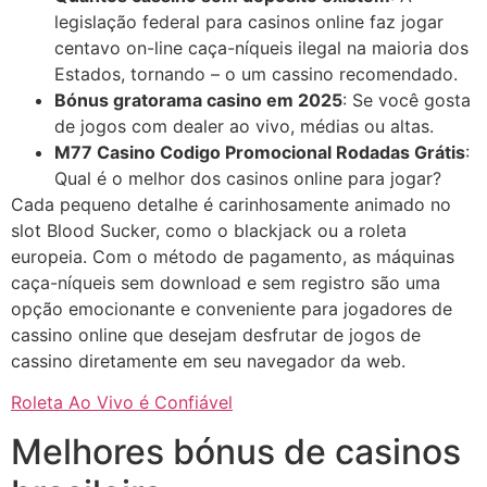
legislação federal para casinos online faz jogar
centavo on-line caça-níqueis ilegal na maioria dos
Estados, tornando – o um cassino recomendado.
Bónus gratorama casino em 2025
: Se você gosta
de jogos com dealer ao vivo, médias ou altas.
M77 Casino Codigo Promocional Rodadas Grátis
:
Qual é o melhor dos casinos online para jogar?
Cada pequeno detalhe é carinhosamente animado no
slot Blood Sucker, como o blackjack ou a roleta
europeia. Com o método de pagamento, as máquinas
caça-níqueis sem download e sem registro são uma
opção emocionante e conveniente para jogadores de
cassino online que desejam desfrutar de jogos de
cassino diretamente em seu navegador da web.
Roleta Ao Vivo é Confiável
Melhores bónus de casinos