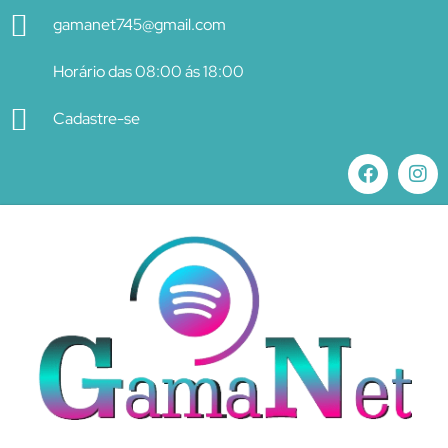
gamanet745@gmail.com
Horário das 08:00 ás 18:00
Cadastre-se