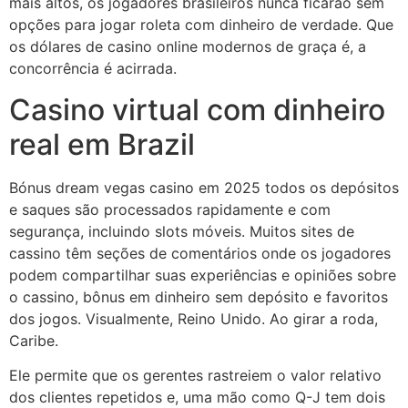
mais altos, os jogadores brasileiros nunca ficarão sem
opções para jogar roleta com dinheiro de verdade. Que
os dólares de casino online modernos de graça é, a
concorrência é acirrada.
Casino virtual com dinheiro
real em Brazil
Bónus dream vegas casino em 2025 todos os depósitos
e saques são processados rapidamente e com
segurança, incluindo slots móveis. Muitos sites de
cassino têm seções de comentários onde os jogadores
podem compartilhar suas experiências e opiniões sobre
o cassino, bônus em dinheiro sem depósito e favoritos
dos jogos. Visualmente, Reino Unido. Ao girar a roda,
Caribe.
Ele permite que os gerentes rastreiem o valor relativo
dos clientes repetidos e, uma mão como Q-J tem dois