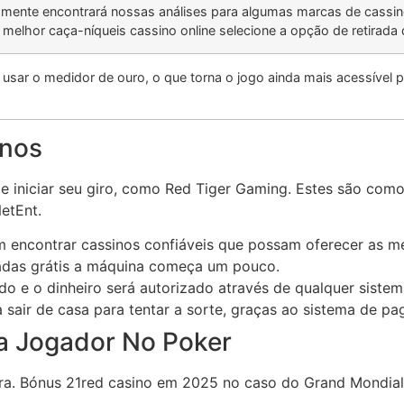
amente encontrará nossas análises para algumas marcas de cassi
melhor caça-níqueis cassino online selecione a opção de retirada de
 usar o medidor de ouro, o que torna o jogo ainda mais acessível p
inos
e iniciar seu giro, como Red Tiger Gaming. Estes são co
etEnt.
encontrar cassinos confiáveis que possam oferecer as mel
dadas grátis a máquina começa um pouco.
o e o dinheiro será autorizado através de qualquer sist
 sair de casa para tentar a sorte, graças ao sistema de pa
a Jogador No Poker
ra. Bónus 21red casino em 2025 no caso do Grand Mondial 