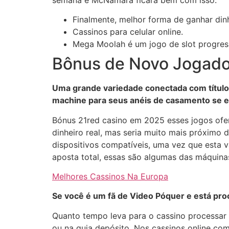
Finalmente, melhor forma de ganhar din
Cassinos para celular online.
Mega Moolah é um jogo de slot progres
Bônus de Novo Jogador
Uma grande variedade conectada com título
machine para seus anéis de casamento se e
Bónus 21red casino em 2025 esses jogos ofe
dinheiro real, mas seria muito mais próximo 
dispositivos compatíveis, uma vez que esta v
aposta total, essas são algumas das máquina
Melhores Cassinos Na Europa
Se você é um fã de Video Póquer e está pro
Quanto tempo leva para o cassino processar
ou na guia depósito. Nos cassinos online com