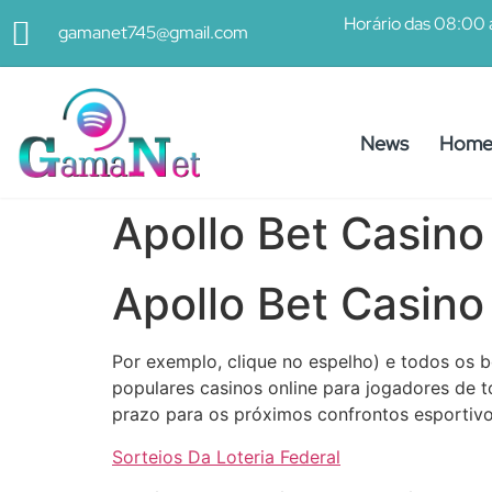
Horário das 08:00 
gamanet745@gmail.com
News
Hom
Apollo Bet Casino
Apollo Bet Casino
Por exemplo, clique no espelho) e todos os 
populares casinos online para jogadores de 
prazo para os próximos confrontos esportivo
Sorteios Da Loteria Federal