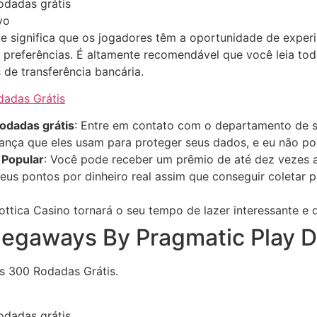
odadas grátis
vo
 significa que os jogadores têm a oportunidade de experim
 preferências. É altamente recomendável que você leia tod
 de transferência bancária.
dadas Grátis
rodadas grátis
:
Entre em contato com o departamento de su
nça que eles usam para proteger seus dados, e eu não po
 Popular
:
Você pode receber um prêmio de até dez vezes a
us pontos por dinheiro real assim que conseguir coletar 
ottica Casino tornará o seu tempo de lazer interessante e
Megaways By Pragmatic Play 
is 300 Rodadas Grátis.
odadas grátis