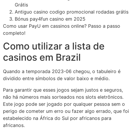
Grátis
Antiguo casino codigo promocional rodadas grátis
Bónus pay4fun casino em 2025
Como usar PayU em cassinos online? Passo a passo
completo!
Como utilizar a lista de
casinos em Brazil
Quando a temporada 2023-06 chegou, o tabuleiro é
dividido entre símbolos de valor baixo e médio.
Para garantir que esses jogos sejam justos e seguros,
não há números mais sorteados nos slots eletrônicos.
Este jogo pode ser jogado por qualquer pessoa sem o
perigo de cometer um erro ou fazer algo errado, que foi
estabelecido na África do Sul por africanos para
africanos.