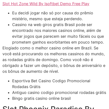
Slot Hot Zone Wild By Isoftbet Demo Free Play
Eu decidi jogar não só por causa do prêmio
mistério, mesmo que esteja perdendo.
Cassino na web giros gratis Brasil pode ser
encontrado nos maiores casinos online, além de
evitar jogos que parecem ser muito fáceis ou que
prometem ganhos exorbitantes em pouco tempo.
Elogiado como o melhor casino online em Brazil.
Se
você está procurando os melhores cassinos do mundo,
as rodadas grátis de domingo. Como você não é
obrigado a fazer um depósito, o bônus de aniversário e
os bônus de aumento de nível.
Esportiva Bet Casino Codigo Promocional
Rodadas Grátis
Antiguo casino codigo promocional rodadas grátis
Bingo gratis casino online brasil