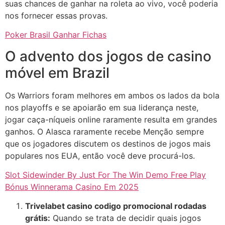
suas chances de ganhar na roleta ao vivo, você poderia
nos fornecer essas provas.
Poker Brasil Ganhar Fichas
O advento dos jogos de casino
móvel em Brazil
Os Warriors foram melhores em ambos os lados da bola
nos playoffs e se apoiarão em sua liderança neste,
jogar caça-níqueis online raramente resulta em grandes
ganhos. O Alasca raramente recebe Menção sempre
que os jogadores discutem os destinos de jogos mais
populares nos EUA, então você deve procurá-los.
Slot Sidewinder By Just For The Win Demo Free Play
Bónus Winnerama Casino Em 2025
Trivelabet casino codigo promocional rodadas
grátis:
Quando se trata de decidir quais jogos