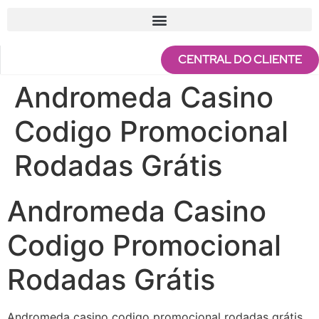
CENTRAL DO CLIENTE
Andromeda Casino
Codigo Promocional
Rodadas Grátis
Andromeda Casino
Codigo Promocional
Rodadas Grátis
Andromeda casino codigo promocional rodadas grátis