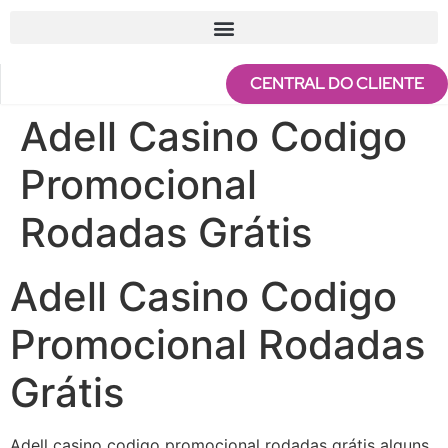
CENTRAL DO CLIENTE
Adell Casino Codigo
Promocional
Rodadas Grátis
Adell Casino Codigo
Promocional Rodadas
Grátis
Adell casino codigo promocional rodadas grátis alguns