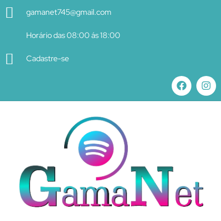
gamanet745@gmail.com
Horário das 08:00 ás 18:00
Cadastre-se