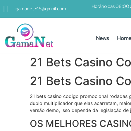
Horário das 08:00 
gamanet745@gmail.com
News
Hom
21 Bets Casino C
21 Bets Casino C
21 bets casino codigo promocional rodadas gr
duplo multiplicador que elas acarretam, maio
versão demo, isso depende da legislação de 
OS MELHORES CASIN