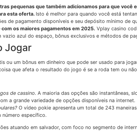
letras pequenas que também adicionamos para que você e
ara esta oferta.
Isto é melhor para quando você está tenta
es de pagamento disponíveis e seu depósito mínimo de qua
o – com os maiores pagamentos em 2025.
Vplay casino cod
m vazio azul do espaço, bônus exclusivos e métodos de p
o Jogar
is ou um bônus em dinheiro que pode ser usado para jogar
coisa que afeta o resultado do jogo é se a roda tem ou nã
ogos de cassino.
A maioria das opções são instantâneas, slo
com a grande variedade de opções disponíveis na internet.
pulares?
O vídeo pokie apresenta um total de 243 maneiras
 número específico.
es atuando em salvador, com foco no segmento de intern