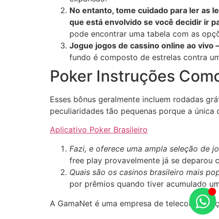
No entanto, tome cuidado para ler as 
que está envolvido se você decidir ir p
pode encontrar uma tabela com as opçõ
Jogue jogos de cassino online ao viv
fundo é composto de estrelas contra u
Poker Instruções Com
Esses bônus geralmente incluem rodadas grát
peculiaridades tão pequenas porque a única 
Aplicativo Poker Brasileiro
Fazi, e oferece uma ampla seleção de j
free play provavelmente já se deparou 
Quais são os casinos brasileiro mais po
por prêmios quando tiver acumulado um
A GamaNet é uma empresa de telecomunicaçõ