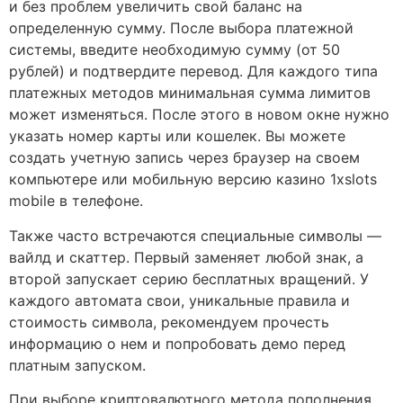
и без проблем увеличить свой баланс на
определенную сумму. После выбора платежной
системы, введите необходимую сумму (от 50
рублей) и подтвердите перевод. Для каждого типа
платежных методов минимальная сумма лимитов
может изменяться. После этого в новом окне нужно
указать номер карты или кошелек. Вы можете
создать учетную запись через браузер на своем
компьютере или мобильную версию казино 1xslots
mobile в телефоне.
Также часто встречаются специальные символы —
вайлд и скаттер. Первый заменяет любой знак, а
второй запускает серию бесплатных вращений. У
каждого автомата свои, уникальные правила и
стоимость символа, рекомендуем прочесть
информацию о нем и попробовать демо перед
платным запуском.
При выборе криптовалютного метода пополнения