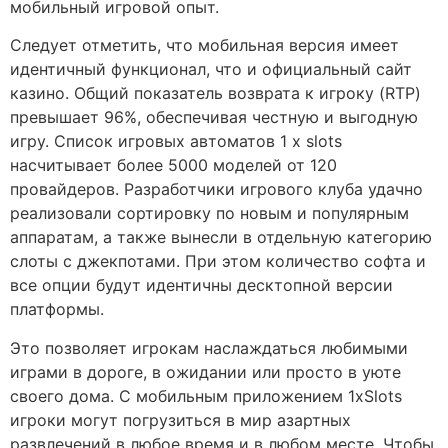
мобильный игровой опыт.
Следует отметить, что мобильная версия имеет
идентичный функционал, что и официальный сайт
казино. Общий показатель возврата к игроку (RTP)
превышает 96%, обеспечивая честную и выгодную
игру. Список игровых автоматов 1 x slots
насчитывает более 5000 моделей от 120
провайдеров. Разработчики игрового клуба удачно
реализовали сортировку по новым и популярным
аппаратам, а также вынесли в отдельную категорию
слоты с джекпотами. При этом количество софта и
все опции будут идентичны десктопной версии
платформы.
Это позволяет игрокам наслаждаться любимыми
играми в дороге, в ожидании или просто в уюте
своего дома. С мобильным приложением 1xSlots
игроки могут погрузиться в мир азартных
развлечений в любое время и в любом месте. Чтобы