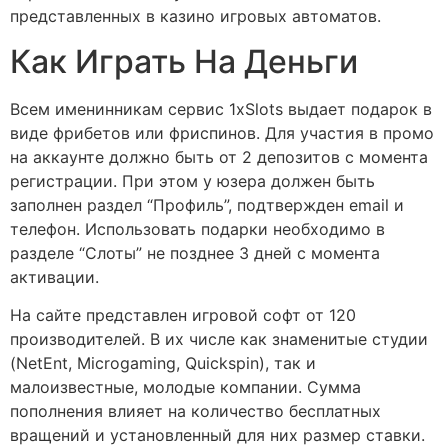
представленных в казино игровых автоматов.
Как Играть На Деньги
Всем именинникам сервис 1xSlots выдает подарок в
виде фрибетов или фриспинов. Для участия в промо
на аккаунте должно быть от 2 депозитов с момента
регистрации. При этом у юзера должен быть
заполнен раздел “Профиль”, подтвержден email и
телефон. Использовать подарки необходимо в
разделе “Слоты” не позднее 3 дней с момента
активации.
На сайте представлен игровой софт от 120
производителей. В их числе как знаменитые студии
(NetEnt, Microgaming, Quickspin), так и
малоизвестные, молодые компании. Сумма
пополнения влияет на количество бесплатных
вращений и установленный для них размер ставки.