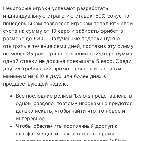
Некоторые игроки успевают разработать
индивидуальную стратегию ставок. 50% бонус по
понедельникам позволяет игрокам пополнять свои
счета на сумму от 10 евро и забирать фрибет в
размере до €300. Полученные подарки нужно
отыграть в течение семи дней, поставив эту сумму
не менее 35 раз. При выполнении вейджера сумма
одной ставки не должна превышать 5 евро. Среди
других требований промо – совершить ставки
минимум на €10 в двух или более днях в
предшествующей неделе.
Все последние релизы 1xslots представлены в
одном разделе, поэтому игрокам не придется
далеко искать, чтобы найти что-то новое и
интересное.
Чтобы обеспечить постоянный доступ к
платформе для игроков в любое время,