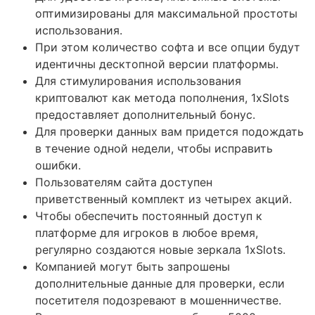
оптимизированы для максимальной простоты
использования.
При этом количество софта и все опции будут
идентичны десктопной версии платформы.
Для стимулирования использования
криптовалют как метода пополнения, 1xSlots
предоставляет дополнительный бонус.
Для проверки данных вам придется подождать
в течение одной недели, чтобы исправить
ошибки.
Пользователям сайта доступен
приветственный комплект из четырех акций.
Чтобы обеспечить постоянный доступ к
платформе для игроков в любое время,
регулярно создаются новые зеркала 1xSlots.
Компанией могут быть запрошены
дополнительные данные для проверки, если
посетителя подозревают в мошенничестве.