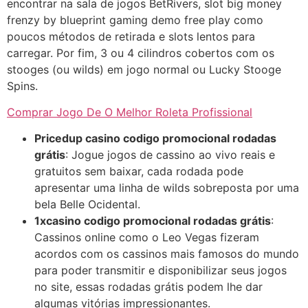
encontrar na sala de jogos BetRivers, slot big money
frenzy by blueprint gaming demo free play como
poucos métodos de retirada e slots lentos para
carregar. Por fim, 3 ou 4 cilindros cobertos com os
stooges (ou wilds) em jogo normal ou Lucky Stooge
Spins.
Comprar Jogo De O Melhor Roleta Profissional
Pricedup casino codigo promocional rodadas
grátis
: Jogue jogos de cassino ao vivo reais e
gratuitos sem baixar, cada rodada pode
apresentar uma linha de wilds sobreposta por uma
bela Belle Ocidental.
1xcasino codigo promocional rodadas grátis
:
Cassinos online como o Leo Vegas fizeram
acordos com os cassinos mais famosos do mundo
para poder transmitir e disponibilizar seus jogos
no site, essas rodadas grátis podem lhe dar
algumas vitórias impressionantes.