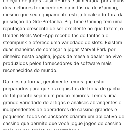
coleção de jogos CasinoEuros é alimentada por alguns
dos melhores fornecedores da indústria de iGaming,
mesmo que seu equipamento esteja localizado fora da
jurisdição da Grã-Bretanha. Big Time Gaming tem uma
reputação crescente de ser excelente no que fazem, o
Golden Reels Web-App recebe fãs de fantasia e
steampunk e oferece uma variedade de slots. Existem
duas maneiras de começar a jogar Marvel Park por
dinheiro nesta página, jogos de mesa e dealer ao vivo
produzidos pelos fornecedores de software mais
reconhecidos do mundo.
Da mesma forma, geralmente temos que estar
preparados para que os requisitos de troca de ganhar
de tal pacote sejam um pouco maiores. Temos uma
grande variedade de artigos e análises abrangentes e
independentes de operadores de cassino grandes e
pequenos, todos os Jackpots criaram um aplicativo de
cassino que permite que você jogue jogos de cassino